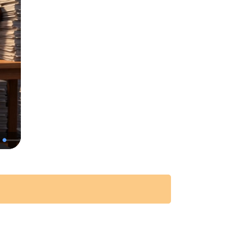
1x
1920p
tion
Loaded
:
Playback
Quality
Fullscreen
0.00%
Rate