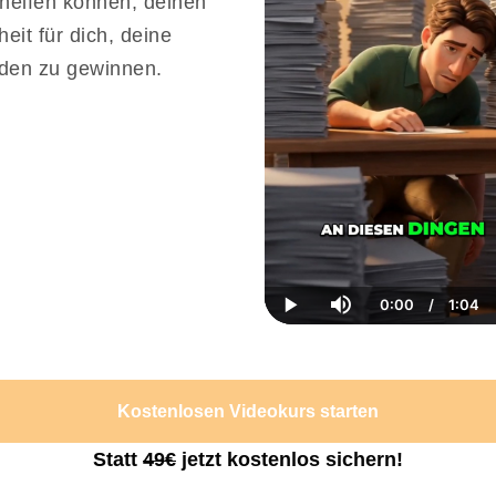
 helfen können, deinen
eit für dich, deine
nden zu gewinnen.
0:00
/
1:04
Current
Dura
Play
Mute
Time
Kostenlosen Videokurs starten
Statt
49€
jetzt kostenlos sichern!